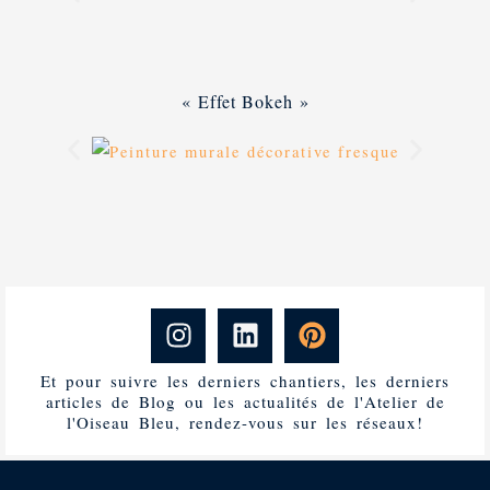
« Effet Bokeh »
I
L
P
n
i
i
s
n
n
Et pour suivre les derniers chantiers, les derniers
t
k
t
articles de Blog ou les actualités de l'Atelier de
l'Oiseau Bleu, rendez-vous sur les réseaux!
a
e
e
g
d
r
r
i
e